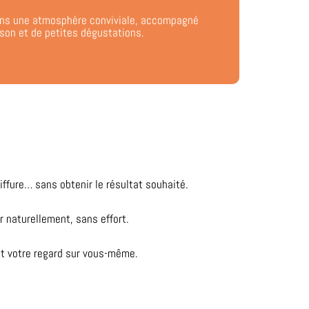
dans une atmosphère conviviale, accompagné
son et de petites dégustations.
ffure… sans obtenir le résultat souhaité.
 naturellement, sans effort.
et votre regard sur vous-même.