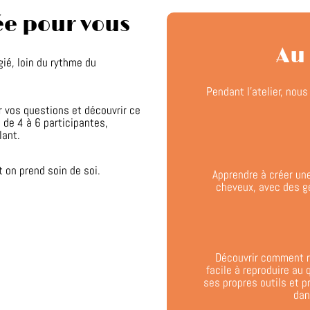
e pour vous
Au
ié, loin du rythme du
Pendant l’atelier, nou
 vos questions et découvrir ce
 de 4 à 6 participantes,
lant.
t on prend soin de soi.
Apprendre à créer une
cheveux, avec des ge
Découvrir comment ré
facile à reproduire au 
ses propres outils et pr
dan