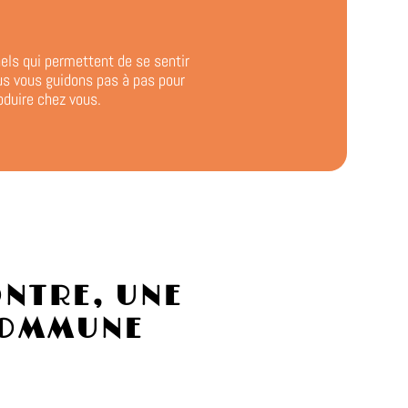
els qui permettent de se sentir
ous vous guidons pas à pas pour
oduire chez vous.
NTRE, UNE
COMMUNE