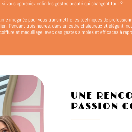
t si vous appreniez enfin les gestes beauté qui changent tout ?
time imaginée pour vous transmettre les techniques de professionn
idien. Pendant trois heures, dans un cadre chaleureux et élégant, n
 coiffure et maquillage, avec des gestes simples et efficaces à repr
UNE RENCO
PASSION 