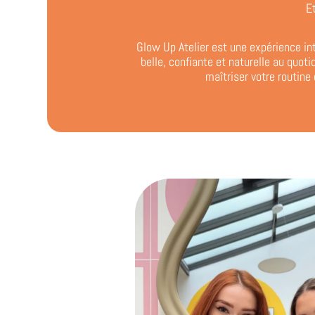
E
Glow Up Atelier est une expérience in
belle, confiante et naturelle au quot
maîtriser votre routine