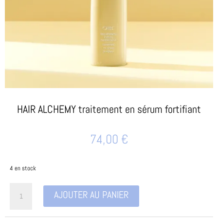
HAIR ALCHEMY traitement en sérum fortifiant
74,00
€
4 en stock
quantité
AJOUTER AU PANIER
de
HAIR
ALCHEMY