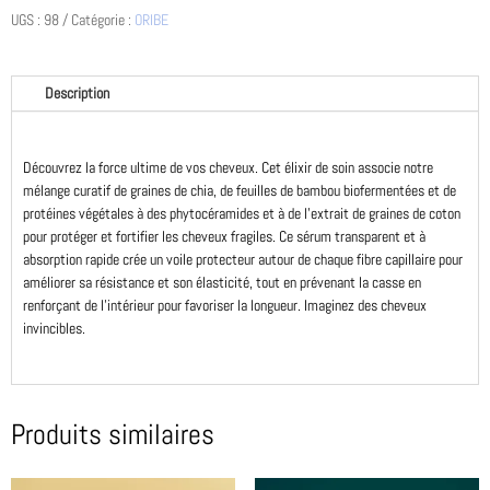
UGS :
98
Catégorie :
ORIBE
traitement
en
sérum
fortifiant
Description
Découvrez la force ultime de vos cheveux. Cet élixir de soin associe notre
mélange curatif de graines de chia, de feuilles de bambou biofermentées et de
protéines végétales à des phytocéramides et à de l'extrait de graines de coton
pour protéger et fortifier les cheveux fragiles. Ce sérum transparent et à
absorption rapide crée un voile protecteur autour de chaque fibre capillaire pour
améliorer sa résistance et son élasticité, tout en prévenant la casse en
renforçant de l'intérieur pour favoriser la longueur. Imaginez des cheveux
invincibles.
Produits similaires