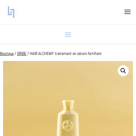
Boutique
/
ORIBE
/ HAIR ALCHEMY traitement en sérum fortifiant