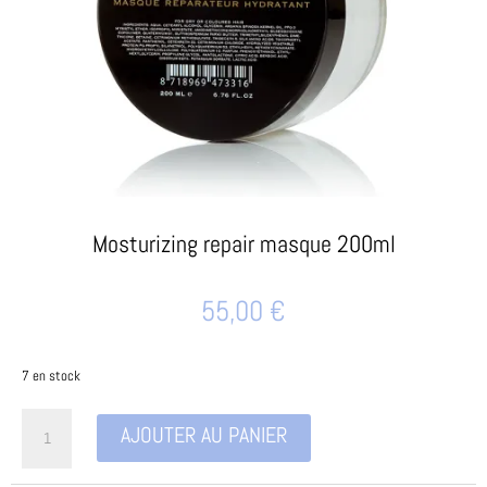
Mosturizing repair masque 200ml
55,00
€
7 en stock
quantité
AJOUTER AU PANIER
de
Mosturizing
repair